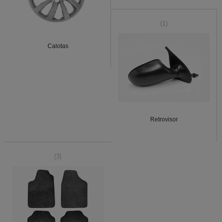
(1)
Calotas
Retrovisor
(3)