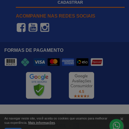
CADASTRAR
ACOMPANHE NAS REDES SOCIAIS
FORMAS DE PAGAMENTO
Dispemec Distribuidora de Peças Mecânicas LTDA - CNPJ 48.271.332/0001-
Ao navegar neste site, você aceita os cookies que usamos para melhorar
37 - Rua Paraibuna, nº 640, Jardim São Dimas - São José dos Campos, SP
sua experiência.
Mais informações
.