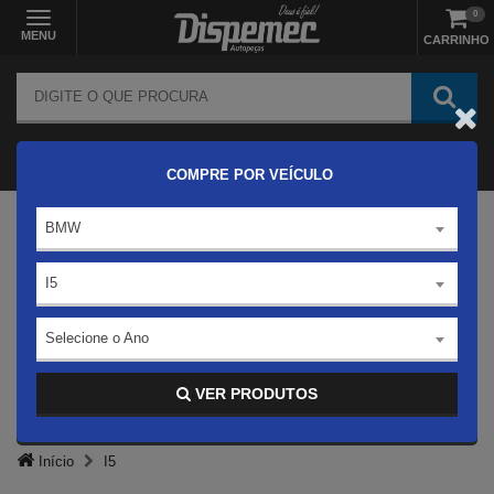
0
MENU
CARRINHO
COMPRE POR VEÍCULO
BMW
I5
Selecione o Ano
VER PRODUTOS
Início
I5