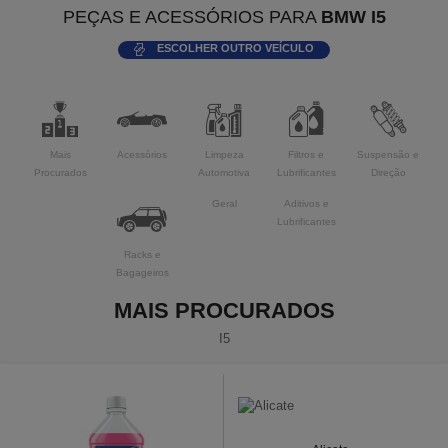
PEÇAS E ACESSÓRIOS PARA
BMW I5
ESCOLHER OUTRO VEÍCULO
Mais
Acessórios
Limpeza
Filtros e
Suspensão e
Procurados
Automotiva
Lubrificantes
Direção
Geral
Aditivos e
Lubrificantes
Racks e
Bagageiros
MAIS PROCURADOS
I5