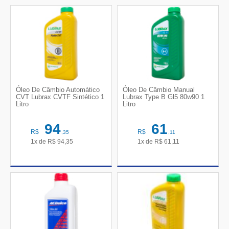
Óleo De Câmbio Automático
Óleo De Câmbio Manual
CVT Lubrax CVTF Sintético 1
Lubrax Type B Gl5 80w90 1
Litro
Litro
94
61
R$
R$
,35
,11
1x de
R$
94,35
1x de
R$
61,11