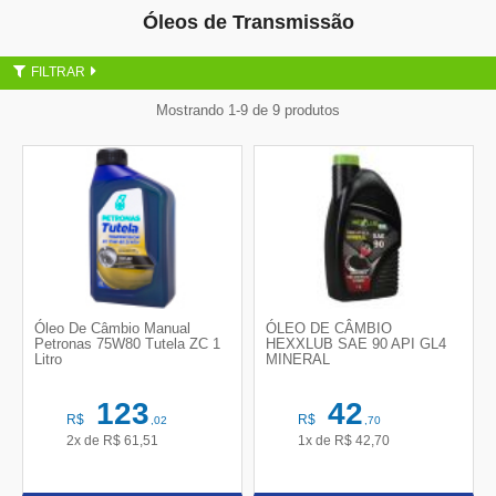
Óleos de Transmissão
FILTRAR
Mostrando 1-9 de 9 produtos
Óleo De Câmbio Manual
ÓLEO DE CÂMBIO
Petronas 75W80 Tutela ZC 1
HEXXLUB SAE 90 API GL4
Litro
MINERAL
123
42
R$
R$
,02
,70
2x de
R$
61,51
1x de
R$
42,70