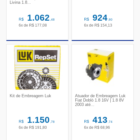
Livina 1.8...
1.062
924
R$
R$
,48
,80
6x de
R$
177,08
6x de
R$
154,13
Kit de Embreagem Luk
Atuador de Embreagem Luk
Fiat Doblò 1.8 16V | 1.8 8V
2003 até...
1.150
413
R$
R$
,78
,74
6x de
R$
191,80
6x de
R$
68,96