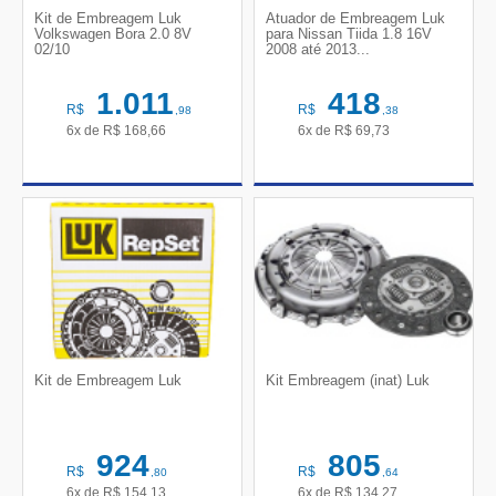
Kit de Embreagem Luk
Atuador de Embreagem Luk
Volkswagen Bora 2.0 8V
para Nissan Tiida 1.8 16V
02/10
2008 até 2013...
1.011
418
R$
R$
,98
,38
6x de
R$
168,66
6x de
R$
69,73
Kit de Embreagem Luk
Kit Embreagem (inat) Luk
924
805
R$
R$
,80
,64
6x de
R$
154,13
6x de
R$
134,27