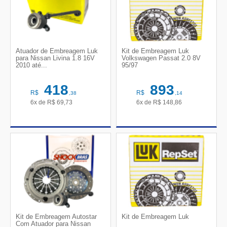
Atuador de Embreagem Luk
Kit de Embreagem Luk
para Nissan Livina 1.8 16V
Volkswagen Passat 2.0 8V
2010 até...
95/97
418
893
R$
R$
,38
,14
6x de
R$
69,73
6x de
R$
148,86
Kit de Embreagem Autostar
Kit de Embreagem Luk
Com Atuador para Nissan