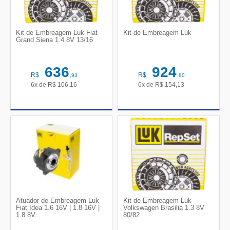
Kit de Embreagem Luk Fiat
Kit de Embreagem Luk
Grand Siena 1.4 8V 13/16
636
924
R$
R$
,93
,80
6x de
R$
106,16
6x de
R$
154,13
Atuador de Embreagem Luk
Kit de Embreagem Luk
Fiat Idea 1.6 16V | 1.8 16V |
Volkswagen Brasilia 1.3 8V
1.8 8V...
80/82