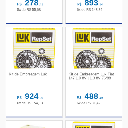
278
893
R$
R$
,41
,14
5x de
R$
55,68
6x de
R$
148,86
Kit de Embreagem Luk
Kit de Embreagem Luk Fiat
147 1.0 8V | 1.3 8V 76/88
924
488
R$
R$
,80
,49
6x de
R$
154,13
6x de
R$
81,42