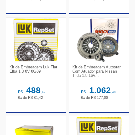
Kit de Embreagem Luk Fiat
Kit de Embreagem Autostar
Elba 1.3 8V 86/89
Com Atuador para Nissan
Tiida 1.8 16V...
488
1.062
R$
R$
,49
,48
6x de
R$
81,42
6x de
R$
177,08