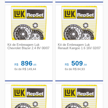
Kit de Embreagem Luk
Kit de Embreagem Luk
Chevrolet Blazer 2.4 8V 00/07
Renault Kangoo 1.6 16V 02/07
896
509
R$
R$
,65
,59
6x de
R$
149,44
6x de
R$
84,93