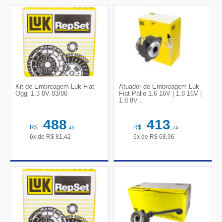
Kit de Embreagem Luk Fiat
Atuador de Embreagem Luk
Oggi 1.3 8V 83/86
Fiat Palio 1.6 16V | 1.8 16V |
1.8 8V...
488
413
R$
R$
,49
,74
6x de
R$
81,42
6x de
R$
68,96