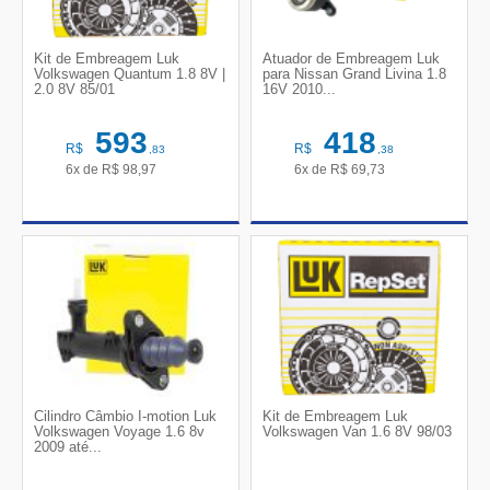
Kit de Embreagem Luk
Atuador de Embreagem Luk
Volkswagen Quantum 1.8 8V |
para Nissan Grand Livina 1.8
2.0 8V 85/01
16V 2010...
593
418
R$
R$
,83
,38
6x de
R$
98,97
6x de
R$
69,73
Cilindro Câmbio I-motion Luk
Kit de Embreagem Luk
Volkswagen Voyage 1.6 8v
Volkswagen Van 1.6 8V 98/03
2009 até...