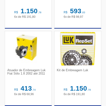
1.150
593
R$
R$
,78
,83
6x de
R$
191,80
6x de
R$
98,97
Atuador de Embreagem Luk
Kit de Embreagem Luk
Fiat Stilo 1.8 2002 até 2011
413
1.150
R$
R$
,74
,78
6x de
R$
68,96
6x de
R$
191,80