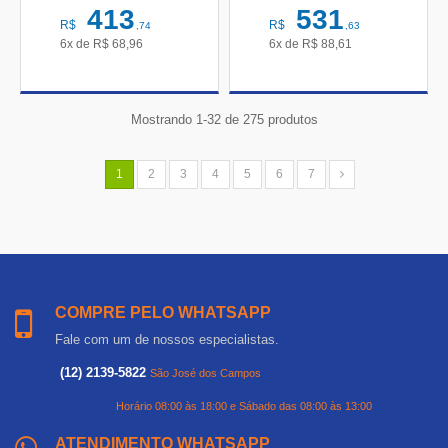
413
531
R$
R$
,74
,63
6x de
R$
68,96
6x de
R$
88,61
Mostrando 1-32 de 275 produtos
1
2
3
4
5
6
7
COMPRE PELO WHATSAPP
Fale com um de nossos especialistas.
(12) 2139-5822
São José dos Campos
Horário 08:00 às 18:00 e Sábado das 08:00 às 13:00
ATENDIMENTO WHATSAPP