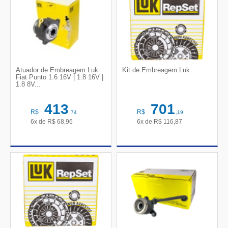
Atuador de Embreagem Luk
Kit de Embreagem Luk
Fiat Punto 1.6 16V | 1.8 16V |
1.8 8V...
413
701
R$
R$
,74
,19
6x de
R$
68,96
6x de
R$
116,87