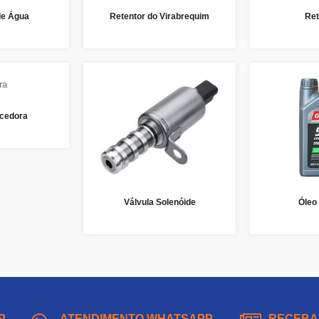
de Água
Retentor do Virabrequim
Ret
cedora
Válvula Solenóide
Óleo
P
ATENDIMENTO WHATSAPP
RECEBA