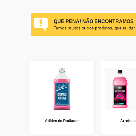
QUE PENA! NÃO ENCONTRAMOS
Temos muitos outros produtos, que tal da
Aditivo de Radiador
Arrefece