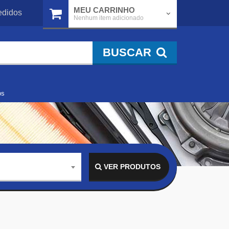
MEU CARRINHO
didos
Nenhum item adicionado
BUSCAR
os
VER PRODUTOS