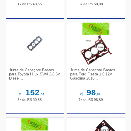
1x de
R$
48,65
3x de
R$
50,88
Junta de Cabeçote Bastos
Junta de Cabeçote Bastos
para Toyota Hilux SW4 2.8 8V
para Ford Fiesta 1.0 12V
Diesel...
Gasolina 2016...
152
98
R$
R$
,64
,89
3x de
R$
50,88
1x de
R$
98,89