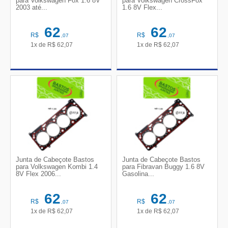
para Volkswagen Fox 1.6 8V
para Volkswagen CrossFox
2003 até...
1.6 8V Flex...
62
62
R$
R$
,07
,07
1x de
R$
62,07
1x de
R$
62,07
Junta de Cabeçote Bastos
Junta de Cabeçote Bastos
para Volkswagen Kombi 1.4
para Fibravan Buggy 1.6 8V
8V Flex 2006...
Gasolina...
62
62
R$
R$
,07
,07
1x de
R$
62,07
1x de
R$
62,07