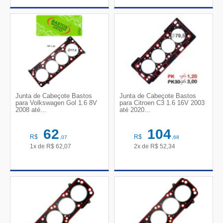
Junta de Cabeçote Bastos
Junta de Cabeçote Bastos
para Volkswagen Gol 1.6 8V
para Citroen C3 1.6 16V 2003
2008 até...
até 2020...
62
104
R$
R$
,07
,68
1x de
R$
62,07
2x de
R$
52,34