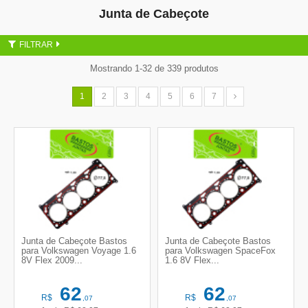
Junta de Cabeçote
FILTRAR
Mostrando 1-32 de 339 produtos
1
2
3
4
5
6
7
Junta de Cabeçote Bastos
Junta de Cabeçote Bastos
para Volkswagen Voyage 1.6
para Volkswagen SpaceFox
8V Flex 2009...
1.6 8V Flex...
62
62
R$
R$
,07
,07