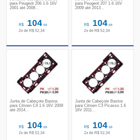
para Peugeot 206 1.6 16V
para Peugeot 207 1.6 16V
2001 até 2008...
2009 até 2013...
104
104
R$
R$
,68
,68
2x de
R$
52,34
2x de
R$
52,34
Junta de Cabeçote Bastos
Junta de Cabeçote Bastos
para Citroen C4 1.6 16V 2009
para Citroen C3 Picasso 1.6
até 2014...
16V 2011...
104
104
R$
R$
,68
,68
2x de
R$
52,34
2x de
R$
52,34