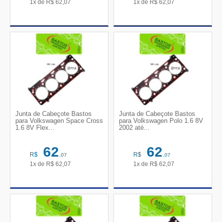
1x de
R$
62,07
1x de
R$
62,07
Junta de Cabeçote Bastos
Junta de Cabeçote Bastos
para Volkswagen Space Cross
para Volkswagen Polo 1.6 8V
1.6 8V Flex...
2002 até...
62
62
R$
R$
,07
,07
1x de
R$
62,07
1x de
R$
62,07