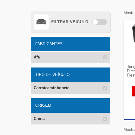
Mostra
FILTRAR VEICULO
FABRICANTES
Afa
Junç
Dire
TIPO DE VEÍCULO
Fies
Carro/caminhonete
ORIGEM
China
Mostra