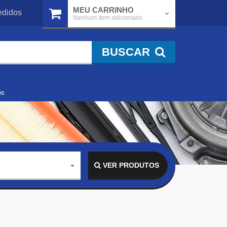
MEU CARRINHO
didos
Nenhum item adicionado
BUSCAR
os
VER PRODUTOS