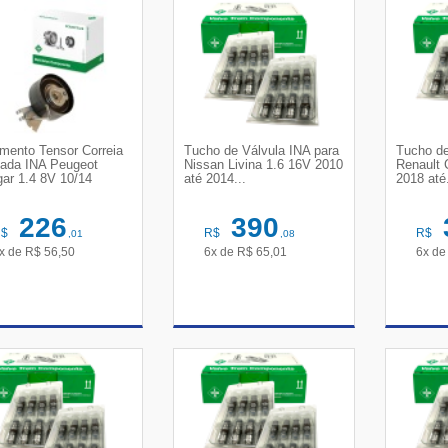
mento Tensor Correia
Tucho de Válvula INA para
Tucho de
ada INA Peugeot
Nissan Livina 1.6 16V 2010
Renault 
ar 1.4 8V 10/14
até 2014...
2018 até.
226
390
R$
R$
R$
,01
,08
x de
R$
56,50
6x de
R$
65,01
6x d
VER DETALHES
VER DETALHES
VE