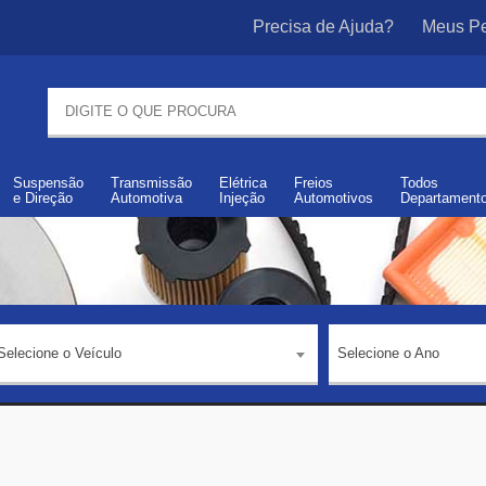
Precisa de Ajuda?
Meus Pe
Suspensão
Transmissão
Elétrica
Freios
Todos
e
Direção
Automotiva
Injeção
Automotivos
Departament
Selecione o Veículo
Selecione o Ano