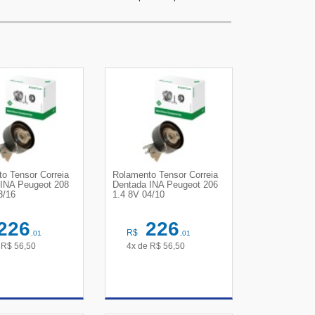
o Tensor Correia
Rolamento Tensor Correia
 INA Peugeot 208
Dentada INA Peugeot 206
3/16
1.4 8V 04/10
226
226
R$
,01
,01
e
R$
56,50
4x de
R$
56,50
R DETALHES
VER DETALHES