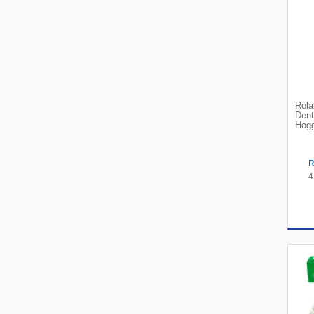
Rola
Dent
Hogg
4