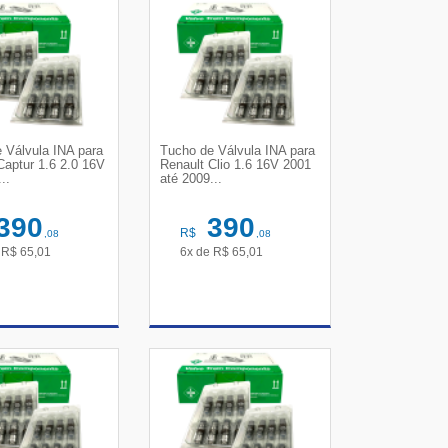
 Válvula INA para
Tucho de Válvula INA para
Captur 1.6 2.0 16V
Renault Clio 1.6 16V 2001
..
até 2009...
390
390
R$
,08
,08
e
R$
65,01
6x de
R$
65,01
R DETALHES
VER DETALHES