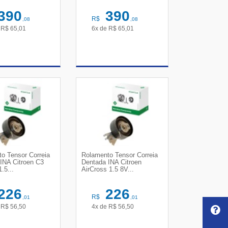
390
390
R$
,08
,08
e
R$
65,01
6x de
R$
65,01
R DETALHES
VER DETALHES
o Tensor Correia
Rolamento Tensor Correia
INA Citroen C3
Dentada INA Citroen
1.5...
AirCross 1.5 8V...
226
226
R$
,01
,01
e
R$
56,50
4x de
R$
56,50