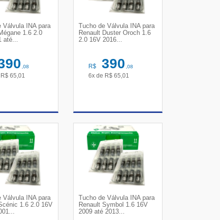
 Válvula INA para
Tucho de Válvula INA para
Mégane 1.6 2.0
Renault Duster Oroch 1.6
 até...
2.0 16V 2016...
390
390
R$
,08
,08
e
R$
65,01
6x de
R$
65,01
R DETALHES
VER DETALHES
 Válvula INA para
Tucho de Válvula INA para
Scénic 1.6 2.0 16V
Renault Symbol 1.6 16V
001...
2009 até 2013...