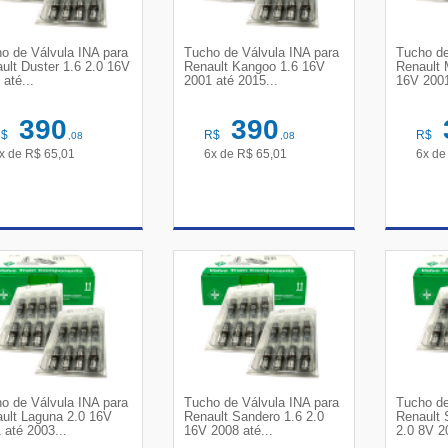
o de Válvula INA para
Tucho de Válvula INA para
Tucho de
ult Duster 1.6 2.0 16V
Renault Kangoo 1.6 16V
Renault 
 até...
2001 até 2015...
16V 2001
390
390
R$
R$
R$
,08
,08
x de
R$
65,01
6x de
R$
65,01
6x d
VER DETALHES
VER DETALHES
VE
o de Válvula INA para
Tucho de Válvula INA para
Tucho de
ult Laguna 2.0 16V
Renault Sandero 1.6 2.0
Renault 
 até 2003...
16V 2008 até...
2.0 8V 2