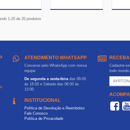
VER DETALHES
VER DETALHES
VE
ndo 1-20 de 20 produtos
P
ATENDIMENTO WHATSAPP
RECEBA
Converse pelo WhatsApp com nossa
Cadastre-se 
equipe
todo mundo
De segunda a sexta-feira
das 08:00
às 18:00 e Sábado das 08:00 às
00
13:00.
ACOMPA
INSTITUCIONAL
Política de Devolução e Reembolso
Fale Conosco
Política de Privacidade