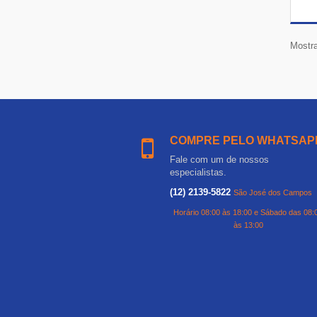
Mostra
COMPRE PELO WHATSAP
Fale com um de nossos
especialistas.
(12) 2139-5822
São José dos Campos
Horário 08:00 às 18:00 e Sábado das 08:
às 13:00