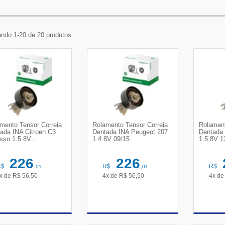
ndo 1-20 de 20 produtos
mento Tensor Correia
Rolamento Tensor Correia
Rolament
ada INA Citroen C3
Dentada INA Peugeot 207
Dentada
sso 1.5 8V...
1.4 8V 09/15
1.5 8V 1
226
226
R$
R$
R$
,01
,01
x de
R$
56,50
4x de
R$
56,50
4x d
VER DETALHES
VER DETALHES
VE