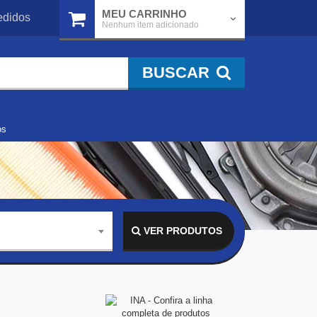
MEU CARRINHO
didos
Nenhum item adicionado
BUSCAR
os
VER PRODUTOS