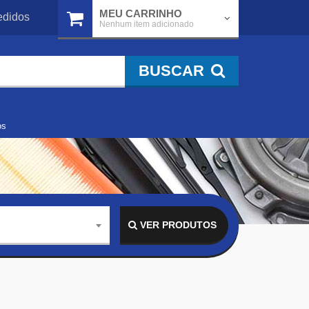
MEU CARRINHO
didos
Nenhum item adicionado
BUSCAR
os
VER PRODUTOS