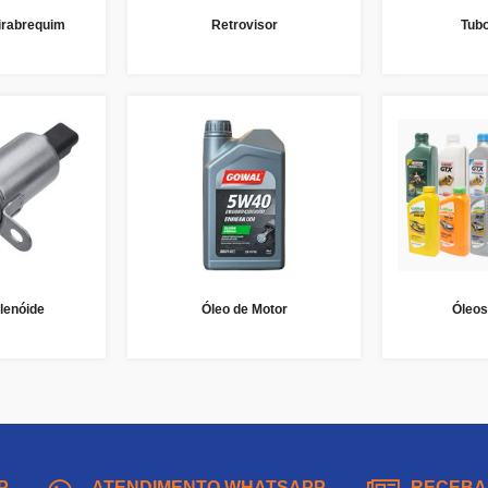
irabrequim
Retrovisor
Tub
lenóide
Óleo de Motor
Óleos
P
ATENDIMENTO WHATSAPP
RECEBA