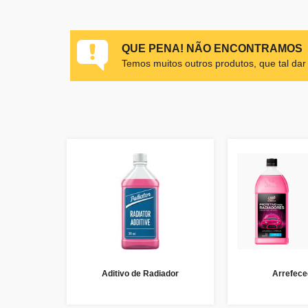
QUE PENA! NÃO ENCONTRAMOS
Temos muitos outros produtos, que tal da
Aditivo de Radiador
Arrefece