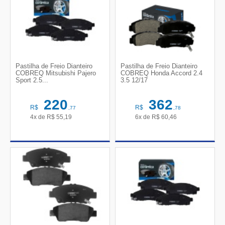
Pastilha de Freio Dianteiro
Pastilha de Freio Dianteiro
COBREQ Mitsubishi Pajero
COBREQ Honda Accord 2.4
Sport 2.5...
3.5 12/17
220
362
R$
R$
,77
,78
4x de
R$
55,19
6x de
R$
60,46