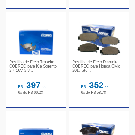
Pastilha de Freio Traseira
Pastilha de Freio Dianteira
COBREQ para Kia Sorento
COBREQ para Honda Civic
2.4 16V 3.3...
2017 até...
397
352
R$
R$
,38
,66
6x de
R$
66,23
6x de
R$
58,78