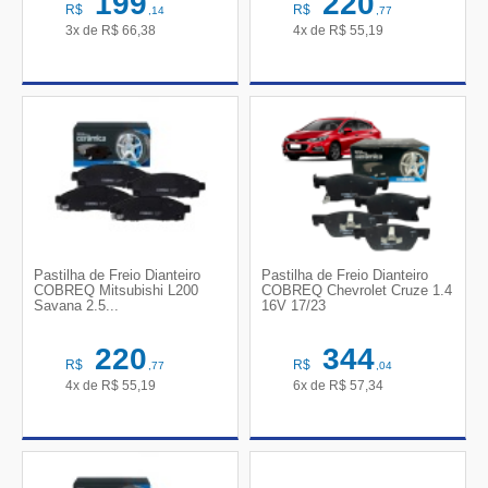
199
220
R$
R$
,14
,77
3x de
R$
66,38
4x de
R$
55,19
Pastilha de Freio Dianteiro
Pastilha de Freio Dianteiro
COBREQ Mitsubishi L200
COBREQ Chevrolet Cruze 1.4
Savana 2.5...
16V 17/23
220
344
R$
R$
,77
,04
4x de
R$
55,19
6x de
R$
57,34