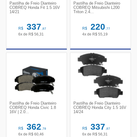
Pastilha de Freio Dianteiro
Pastilha de Freio Dianteiro
COBREQ Honda Fit 1.5 16V
COBREQ Mitsubishi L200
14/21
Triton 2.4...
337
220
R$
R$
,87
,77
6x de
R$
56,31
4x de
R$
55,19
Pastilha de Freio Dianteiro
Pastilha de Freio Dianteiro
COBREQ Honda Civic 1.8
COBREQ Honda City 1.5 16V
16V | 2.0...
14/24
362
337
R$
R$
,78
,87
6x de
R$
60,46
6x de
R$
56,31