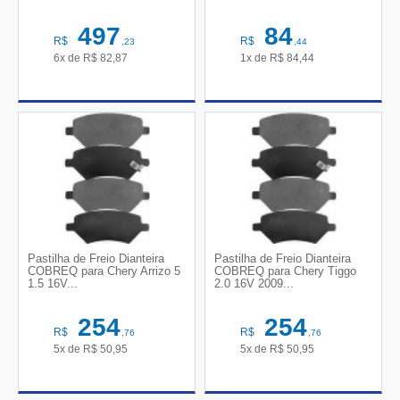
497
84
R$
R$
,23
,44
6x de
R$
82,87
1x de
R$
84,44
Pastilha de Freio Dianteira
Pastilha de Freio Dianteira
COBREQ para Chery Arrizo 5
COBREQ para Chery Tiggo
1.5 16V...
2.0 16V 2009...
254
254
R$
R$
,76
,76
5x de
R$
50,95
5x de
R$
50,95