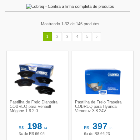
Mostrando 1-32 de 146 produtos
1
2
3
4
5
Pastilha de Freio Dianteira
Pastilha de Freio Traseira
COBREQ para Renault
COBREQ para Hyundai
Mégane 1.6 2.0...
Veracruz 3.8 24V...
198
397
R$
R$
,14
,38
3x de
R$
66,05
6x de
R$
66,23