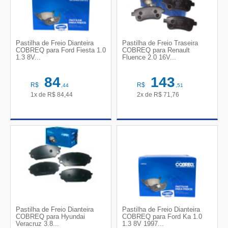
Pastilha de Freio Dianteira
Pastilha de Freio Traseira
COBREQ para Ford Fiesta 1.0
COBREQ para Renault
1.3 8V...
Fluence 2.0 16V...
84
143
R$
R$
,44
,51
1x de
R$
84,44
2x de
R$
71,76
Pastilha de Freio Dianteira
Pastilha de Freio Dianteira
COBREQ para Hyundai
COBREQ para Ford Ka 1.0
Veracruz 3.8...
1.3 8V 1997...