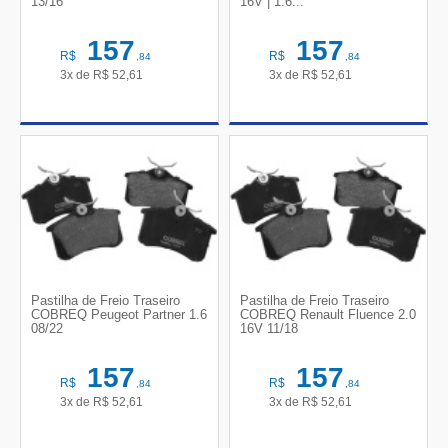
13/16
16V | 1.6...
157
157
R$
R$
,84
,84
3x de
R$
52,61
3x de
R$
52,61
Pastilha de Freio Traseiro
Pastilha de Freio Traseiro
COBREQ Peugeot Partner 1.6
COBREQ Renault Fluence 2.0
08/22
16V 11/18
157
157
R$
R$
,84
,84
3x de
R$
52,61
3x de
R$
52,61