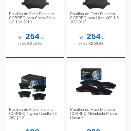
Pastilha de Freio Dianteira
Pastilha de Freio Dianteira
COBREQ para Chery Cielo
COBREQ para Lifan X60 1.8
1.6 16V 2010...
16V 2013...
254
254
R$
R$
,76
,76
5x de
R$
50,95
5x de
R$
50,95
Pastilha de Freio Traseira
Pastilha de Freio Dianteiro
COBREQ Toyota Corolla 1.6
COBREQ Mitsubishi Pajero
16V | 1.8...
Dakar 3.2...