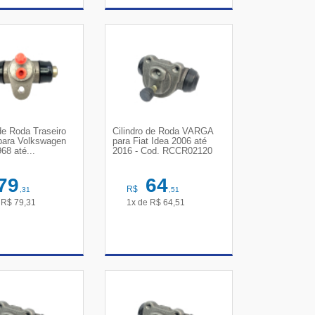
R DETALHES
VER DETALHES
 de Roda Traseiro
Cilindro de Roda VARGA
ara Volkswagen
para Fiat Idea 2006 até
68 até...
2016 - Cod. RCCR02120
79
64
R$
,31
,51
e
R$
79,31
1x de
R$
64,51
R DETALHES
VER DETALHES