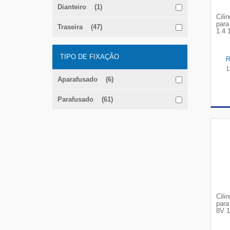
Dianteiro (1)
Cili
para
Traseira (47)
1.4 1
TIPO DE FIXAÇÃO
1
Aparafusado (6)
Parafusado (61)
Cili
para
8V 1