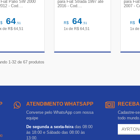
 Fiat Palio SW 2000
para Fiat Strada 1997 até
para Fia
2012 - Cod....
2016 - Cod....
2007 - 
64
64
R$
R$
R$
,51
,51
x de
R$
64,51
1x de
R$
64,51
1x d
VER DETALHES
VER DETALHES
VE
ndo 1-32 de 67 produtos
P
ATENDIMENTO WHATSAPP
RECEBA
Converse pelo WhatsApp com nossa
Cadastre-se 
equipe
todo mundo
De segunda a sexta-feira
das 08:00
às 18:00 e Sábado das 08:00 às
00
13:00.