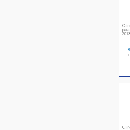
Cili
para
2013
1
Cili