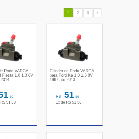
1
2
3
o de Roda VARGA
Cilindro de Roda VARGA
d Fiesta 1.0 1.3 8V
para Ford Ka 1.0 1.3 8V
 2014...
1997 até 2013...
51
51
R$
,50
,50
e
R$
51,50
1x de
R$
51,50
R DETALHES
VER DETALHES