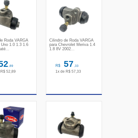
o de Roda VARGA
Cilindro de Roda VARGA
t Uno 1.0 1.3 1.6
para Chevrolet Meriva 1.4
até...
1.8 8V 2002...
52
57
R$
,89
,33
e
R$
52,89
1x de
R$
57,33
R DETALHES
VER DETALHES