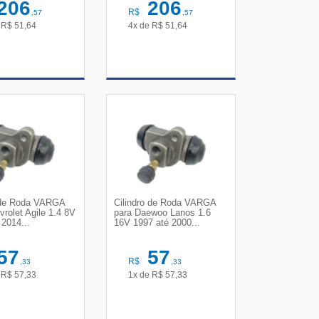
206
206
R$
,57
,57
e
R$
51,64
4x de
R$
51,64
R DETALHES
VER DETALHES
o de Roda VARGA
Cilindro de Roda VARGA
vrolet Agile 1.4 8V
para Daewoo Lanos 1.6
 2014...
16V 1997 até 2000...
57
57
R$
,33
,33
e
R$
57,33
1x de
R$
57,33