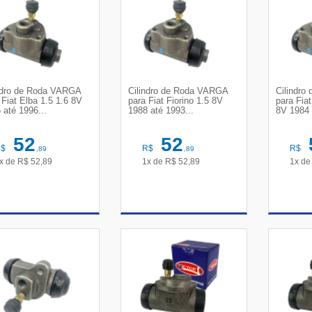
ndro de Roda VARGA
Cilindro de Roda VARGA
Cilindr
 Fiat Elba 1.5 1.6 8V
para Fiat Fiorino 1.5 8V
para Fia
 até 1996...
1988 até 1993...
8V 1984 
52
52
R$
R$
R$
,89
,89
x de
R$
52,89
1x de
R$
52,89
1x d
VER DETALHES
VER DETALHES
VE