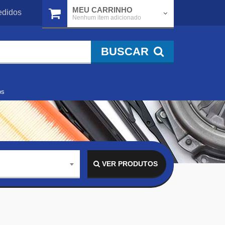
MEU CARRINHO
didos
Nenhum item adicionado
BUSCAR
os
VER PRODUTOS