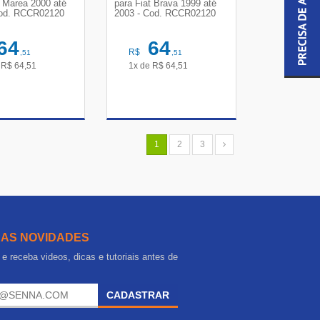
t Marea 2000 até
para Fiat Brava 1999 até
Cod. RCCR02120
2003 - Cod. RCCR02120
64
64
R$
,51
,51
e
R$
64,51
1x de
R$
64,51
R DETALHES
VER DETALHES
1
2
3
 AS NOVIDADES
e receba videos, dicas e tutoriais antes de
.
CADASTRAR