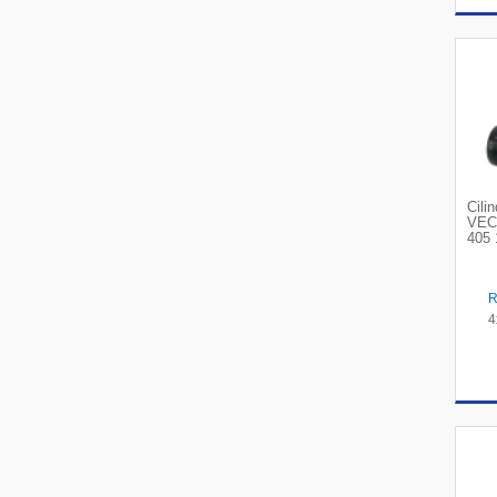
Cili
VEC
405 
4