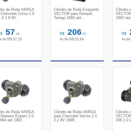
ndro de Roda VARGA
Cilindro de Roda Esquerdo
Cilindro
 Chevrolet Corsa 1.0
VECTOR para Renault
VECTOR 
.6 1.8 8V...
Twingo 1993 até...
1992 até
57
206
R$
R$
R$
,33
,57
x de
R$
57,33
4x de
R$
51,64
4x d
VER DETALHES
VER DETALHES
VE
ndro de Roda VARGA
Cilindro de Roda VARGA
Cilindro
 Daewoo Espero 2.0
para Chevrolet Vectra 2.0
VECTOR 
994 até 1997...
2.2 8V 1998...
206 1.0 2