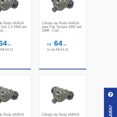
o de Roda VARGA
Cilindro de Roda VARGA
t Uno 1.4 1994 até
para Fiat Tempra 1992 até
d....
1998 - Cod....
64
64
R$
,51
,51
e
R$
64,51
1x de
R$
64,51
R DETALHES
VER DETALHES
o de Roda VARGA
Cilindro de Roda VARGA