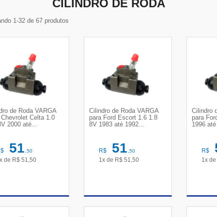
CILINDRO DE RODA
ndo 1-32 de 67 produtos
ndro de Roda VARGA
Cilindro de Roda VARGA
Cilindr
 Chevrolet Celta 1.0
para Ford Escort 1.6 1.8
para For
8V 2000 até...
8V 1983 até 1992...
1996 até
51
51
R$
R$
R$
,50
,50
x de
R$
51,50
1x de
R$
51,50
1x d
VER DETALHES
VER DETALHES
VE