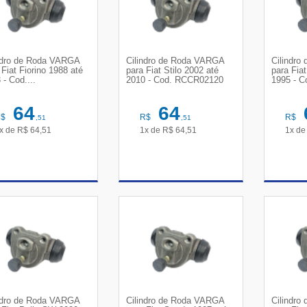
ndro de Roda VARGA
Cilindro de Roda VARGA
Cilindr
 Fiat Fiorino 1988 até
para Fiat Stilo 2002 até
para Fia
 - Cod....
2010 - Cod. RCCR02120
1995 - Co
64
64
R$
R$
R$
,51
,51
x de
R$
64,51
1x de
R$
64,51
1x d
VER DETALHES
VER DETALHES
VE
ndro de Roda VARGA
Cilindro de Roda VARGA
Cilindr