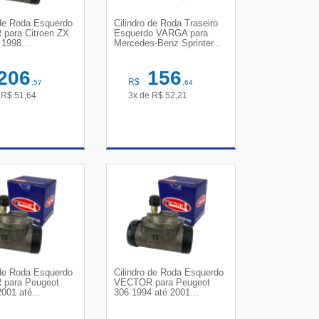
 de Roda Esquerdo
Cilindro de Roda Traseiro
para Citroen ZX
Esquerdo VARGA para
 1998...
Mercedes-Benz Sprinter...
206
156
R$
,57
,64
e
R$
51,64
3x de
R$
52,21
R DETALHES
VER DETALHES
 de Roda Esquerdo
Cilindro de Roda Esquerdo
para Peugeot
VECTOR para Peugeot
001 até...
306 1994 até 2001...