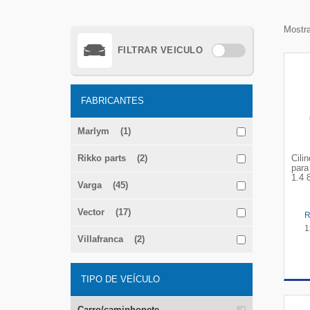
Mostra
FILTRAR VEICULO
FABRICANTES
Marlym (1)
Rikko parts (2)
Cili
para
1.4 
Varga (45)
Vector (17)
1
Villafranca (2)
TIPO DE VEÍCULO
Carro/caminhonete