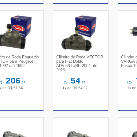
VER DETALHES
VER DETALHES
VE
ndro de Roda Esquerdo
Cilindro de Roda VECTOR
Cilindro
TOR para Peugeot
para Fiat Doblò
VARGA p
1992 até 1999...
ADVENTURE 2004 até
Fusca 19
2013...
206
54
R$
R$
R$
,57
,97
x de
R$
51,64
1x de
R$
54,97
1x d
VER DETALHES
VER DETALHES
VE