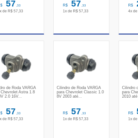
57
57
R$
R$
R$
,33
,33
x de
R$
57,33
1x de
R$
57,33
4x d
VER DETALHES
VER DETALHES
VE
ndro de Roda VARGA
Cilindro de Roda VARGA
Cilindr
 Chevrolet Astra 1.8
para Chevrolet Classic 1.0
para Che
8V 2.0 16V...
8V 2003 até...
2010 até
57
57
R$
R$
R$
,33
,33
x de
R$
57,33
1x de
R$
57,33
1x d