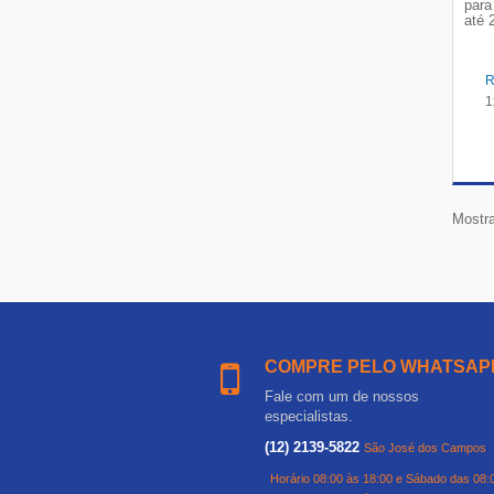
para
até 
1
Mostra
COMPRE PELO WHATSAP
Fale com um de nossos
especialistas.
(12) 2139-5822
São José dos Campos
Horário 08:00 às 18:00 e Sábado das 08: