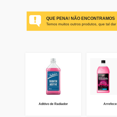
QUE PENA! NÃO ENCONTRAMOS
Temos muitos outros produtos, que tal da
Aditivo de Radiador
Arrefece