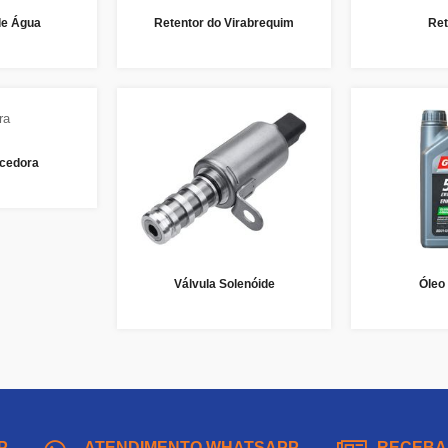
de Água
Retentor do Virabrequim
Ret
cedora
Válvula Solenóide
Óleo
P
ATENDIMENTO WHATSAPP
RECEBA