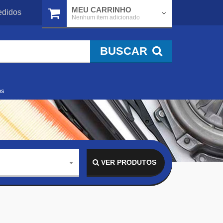
MEU CARRINHO
didos
Nenhum item adicionado
BUSCAR
os
VER PRODUTOS