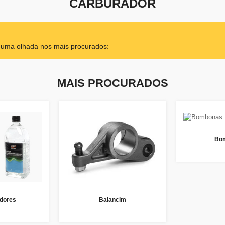
CARBURADOR
r uma olhada nos mais procurados:
MAIS PROCURADOS
Bo
dores
Balancim