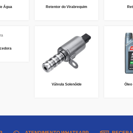
de Água
Retentor do Virabrequim
Ret
cedora
Válvula Solenóide
Óleo
P
ATENDIMENTO WHATSAPP
RECEBA