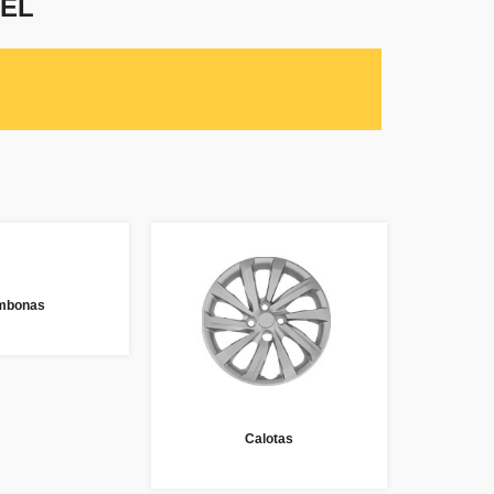
VEL
mbonas
Calotas