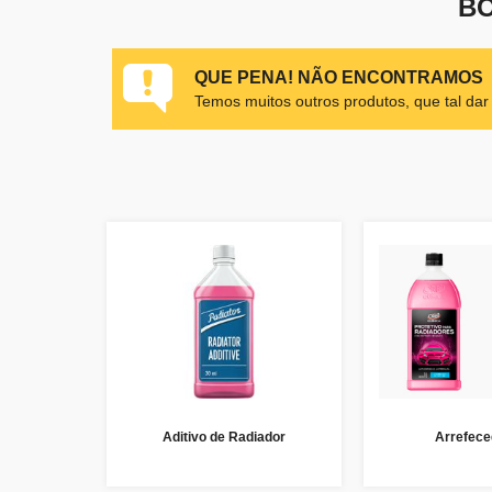
BO
QUE PENA! NÃO ENCONTRAMOS
Temos muitos outros produtos, que tal da
Aditivo de Radiador
Arrefece