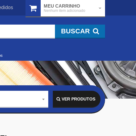
MEU CARRINHO
didos
Nenhum item adicionado
BUSCAR
os
VER PRODUTOS