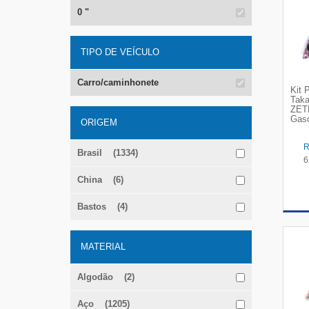
0 "
TIPO DE VEÍCULO
Carro/caminhonete
Kit 
Taka
ZET
Gaso
ORIGEM
Brasil (1334)
6
China (6)
Bastos (4)
MATERIAL
Algodão (2)
Aço (1205)