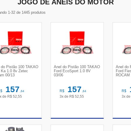
JOGO DE ANÉIS DO MOTOR
ndo 1-32 de 1445 produtos
 do Pistão 100 TAKAO
Anel do Pistão 100 TAKAO
Anel do
 Ka 1.0 8v Zetec
Ford EcoSport 1.0 8V
Ford Fie
am 00/13
03/06
ROCAM 
157
157
R$
R$
R$
,64
,64
x de
R$
52,55
3x de
R$
52,55
3x d
VER DETALHES
VER DETALHES
VE