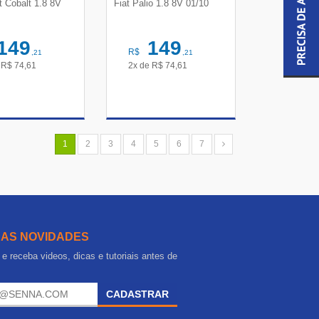
t Cobalt 1.8 8V
Fiat Palio 1.8 8V 01/10
149
149
R$
,21
,21
e
R$
74,61
2x de
R$
74,61
R DETALHES
VER DETALHES
1
2
3
4
5
6
7
 AS NOVIDADES
e receba videos, dicas e tutoriais antes de
.
CADASTRAR