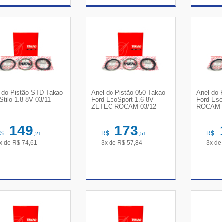
VER DETALHES
VER DETALHES
VE
 do Pistão STD Takao
Anel do Pistão 050 Takao
Anel do 
 Stilo 1.8 8V 03/11
Ford EcoSport 1.6 8V
Ford Es
ZETEC ROCAM 03/12
ROCAM 
149
173
R$
R$
R$
,21
,51
x de
R$
74,61
3x de
R$
57,84
3x d
VER DETALHES
VER DETALHES
VE