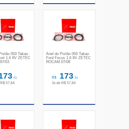
R DETALHES
VER DETALHES
Pistão 050 Takao
Anel do Pistão 050 Takao
cort 1.6 8V ZETEC
Ford Focus 1.6 8V ZETEC
97/03
ROCAM 07/08
173
173
R$
,51
,51
e
R$
57,84
3x de
R$
57,84
R DETALHES
VER DETALHES