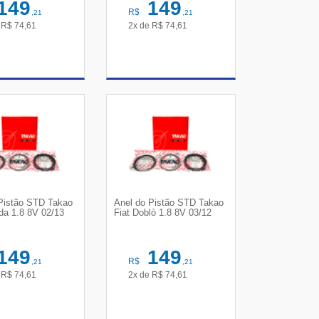
149
149
R$
,21
,21
e
R$
74,61
2x de
R$
74,61
R DETALHES
VER DETALHES
Pistão STD Takao
Anel do Pistão STD Takao
ada 1.8 8V 02/13
Fiat Doblò 1.8 8V 03/12
149
149
R$
,21
,21
e
R$
74,61
2x de
R$
74,61