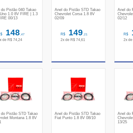
 do Pistão 040 Takao
Anel do Pistão STD Takao
Anel do 
 Uno 1.0 8V FIRE | 1.3
Chevrolet Corsa 1.8 8V
Chevrole
IRE 00/13
02/09
02/12
148
149
R$
R$
R$
,47
,21
x de
R$
74,24
2x de
R$
74,61
2x d
VER DETALHES
VER DETALHES
VE
 do Pistão STD Takao
Anel do Pistão STD Takao
Anel do 
rolet Montana 1.8 8V
Fiat Punto 1.8 8V 08/10
Chevrole
1
13/25