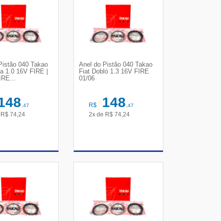
Pistão 040 Takao
Anel do Pistão 040 Takao
na 1.0 16V FIRE |
Fiat Doblò 1.3 16V FIRE
IRE...
01/06
148
148
R$
,47
,47
e
R$
74,24
2x de
R$
74,24
R DETALHES
VER DETALHES