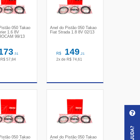
Pistão 050 Takao
Anel do Pistão 050 Takao
rier 1.6 8V
Fiat Strada 1.8 8V 02/13
ROCAM 99/13
173
149
R$
,51
,21
e
R$
57,84
2x de
R$
74,61
R DETALHES
VER DETALHES
Pistão 050 Takao
Anel do Pistão 050 Takao