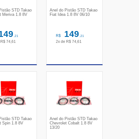
Pistão STD Takao
Anel do Pistão STD Takao
t Meriva 1.8 8V
Fiat Idea 1.8 8V 06/10
149
149
R$
,21
,21
e
R$
74,61
2x de
R$
74,61
R DETALHES
VER DETALHES
Pistão STD Takao
Anel do Pistão STD Takao
t Spin 1.8 8V
Chevrolet Cobalt 1.8 8V
13/20