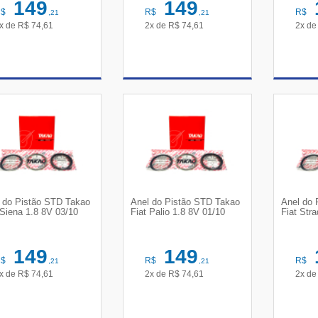
149
149
R$
R$
R$
,21
,21
x de
R$
74,61
2x de
R$
74,61
2x d
VER DETALHES
VER DETALHES
VE
 do Pistão STD Takao
Anel do Pistão STD Takao
Anel do 
 Siena 1.8 8V 03/10
Fiat Palio 1.8 8V 01/10
Fiat Str
149
149
R$
R$
R$
,21
,21
x de
R$
74,61
2x de
R$
74,61
2x d