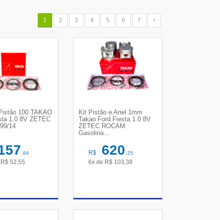
1
2
3
4
5
6
7
 Pistão 100 TAKAO
Kit Pistão e Anel 1mm
sta 1.0 8V ZETEC
Takao Ford Fiesta 1.0 8V
99/14
ZETEC ROCAM
Gasolina...
157
620
R$
,64
,25
e
R$
52,55
6x de
R$
103,38
R DETALHES
VER DETALHES