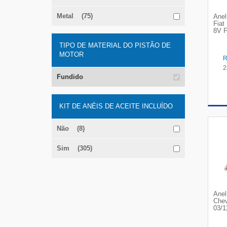
Metal (75)
Anel
Fiat
8V F
TIPO DE MATERIAL DO PISTÃO DE
MOTOR
2
Fundido
KIT DE ANÉIS DE ACEITE INCLUÍDO
Não (8)
Sim (305)
Anel
Chev
03/1