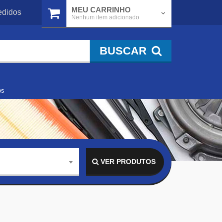
MEU CARRINHO
didos
Nenhum item adicionado
BUSCAR
os
VER PRODUTOS