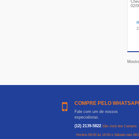
Chev
02/0
2
Mostra
COMPRE PELO WHATSAP
Fale com um de nossos
especialistas.
(12) 2139-5822
São José dos Campos
Horário 08:00 às 18:00 e Sábado das 08: