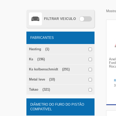
Mostra
FILTRAR VEICULO
FABRICANTES
Hasting (1)
Ks (196)
Anel
Ford
Roc
Ks kolbenschmidt (291)
Metal leve (10)
3
Takao (321)
DIÂMETRO DO FURO DO PISTÃO
COMPATÍVEL