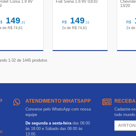
rolet Corsa 1.8 8V
Fiat Siena 1.8 8V 03/10
Chevrole
9
13/20
149
149
R$
R$
R$
,21
,21
x de
R$
74,61
2x de
R$
74,61
2x d
VER DETALHES
VER DETALHES
VE
ndo 1-32 de 1445 produtos
P
ATENDIMENTO WHATSAPP
RECEBA
Converse pelo WhatsApp com nossa
Cadastre-se 
equipe
todo mundo
De segunda a sexta-feira
das 08:00
às 18:00 e Sábado das 08:00 às
00
13:00.