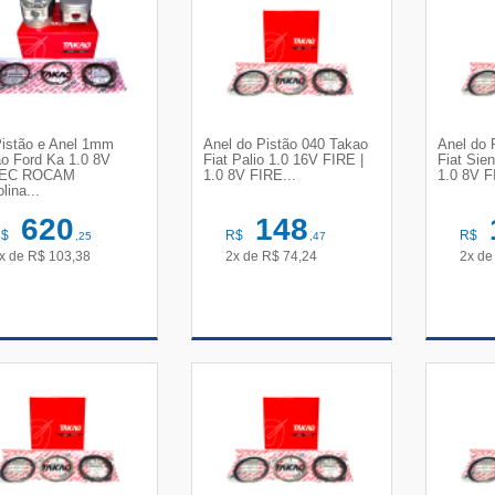
Pistão e Anel 1mm
Anel do Pistão 040 Takao
Anel do 
o Ford Ka 1.0 8V
Fiat Palio 1.0 16V FIRE |
Fiat Sie
EC ROCAM
1.0 8V FIRE...
1.0 8V F
lina...
620
148
R$
R$
R$
,25
,47
x de
R$
103,38
2x de
R$
74,24
2x d
VER DETALHES
VER DETALHES
VE