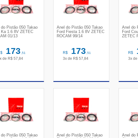
 do Pistão 050 Takao
Anel do Pistão 050 Takao
Anel do 
 Ka 1.6 8V ZETEC
Ford Fiesta 1.6 8V ZETEC
Ford Cou
AM 01/13
ROCAM 99/14
ZETEC 
173
173
R$
R$
R$
,51
,51
x de
R$
57,84
3x de
R$
57,84
3x d
VER DETALHES
VER DETALHES
VE
 do Pistão 050 Takao
Anel do Pistão 050 Takao
Anel do 