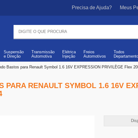
Precisa de Ajuda?
Meus Pe
Suspensão
Transmissão
Elétrica
Freios
Todos
e
Direção
Automotiva
Injeção
Automotivos
Departament
do Bastos para Renault Symbol 1.6 16V EXPRESSION PRIVILÈGE Flex 200
PARA RENAULT SYMBOL 1.6 16V EX
4
Disp