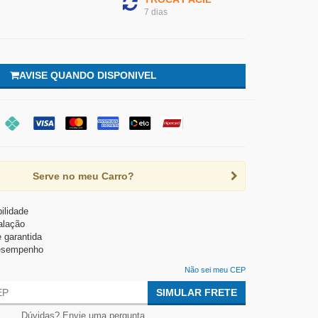
7 dias
AVISE QUANDO DISPONIVEL
Serve no meu Carro?
ilidade
talação
 garantida
esempenho
Não sei meu CEP
SIMULAR FRETE
Dúvidas? Envie uma pergunta