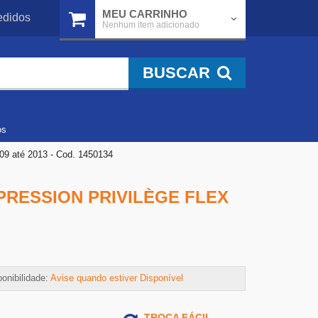
MEU CARRINHO
didos
Nenhum item adicionado
BUSCAR
os
9 até 2013 - Cod. 1450134
PRESSION PRIVILÈGE FLEX
onibilidade:
Avise quando estiver Disponível
TROCA FÁCIL