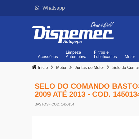
Whatsapp
Limpeza
Filtros
e
Acessórios
Automotiva
Lubrificantes
Motor
Início
Motor
Juntas de Motor
Selo do Coman
SELO DO COMANDO BASTOS 
2009 ATÉ 2013 - COD. 145013
BASTOS
- COD: 1450134