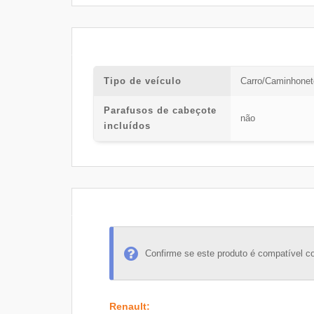
Tipo de veículo
Carro/Caminhonet
Parafusos de cabeçote
não
incluídos
Confirme se este produto é compatível c
Renault
: