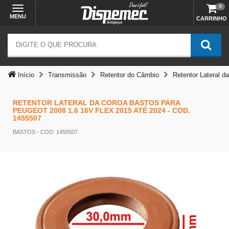
0
MENU
CARRINHO
Início
Transmissão
Retentor do Câmbio
Retentor Lateral 
RETENTOR LATERAL DA COROA BASTOS PARA
PEUGEOT 2008 1.6 16V FLEX 2015 ATÉ 2024 - COD.
1455507
BASTOS
- COD: 1455507
Temos outras opções mais
adequadas