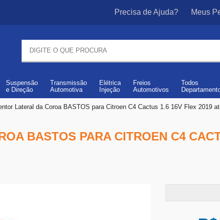
Precisa de Ajuda?
Meus Pe
Suspensão
Transmissão
Elétrica
Freios
Todos
e
Direção
Automotiva
Injeção
Automotivos
Departament
entor Lateral da Coroa BASTOS para Citroen C4 Cactus 1.6 16V Flex 2019 at
OA BASTOS PARA CITROEN C4 CACTUS