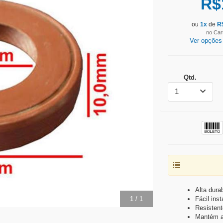
R$
ou
1
x
de
R
no Car
Ver opções
Qtd.
1
Alta durab
1
/
1
Fácil ins
Resistent
Mantém a