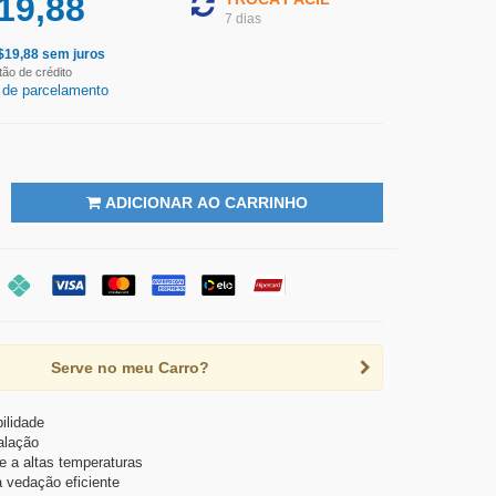
19,88
7 dias
$
19,88
sem juros
tão de crédito
 de parcelamento
ADICIONAR AO CARRINHO
Serve no meu Carro?
ilidade
talação
e a altas temperaturas
 vedação eficiente