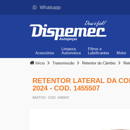
Whatsapp
Limpeza
Filtros
e
Acessórios
Automotiva
Lubrificantes
Motor
Início
Transmissão
Retentor do Câmbio
Ret
RETENTOR LATERAL DA COR
2024 - COD. 1455507
BASTOS
- COD: 1455507