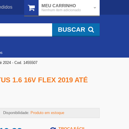
MEU CARRINHO
didos
Nenhum item adicionado
BUSCAR
os
é 2024 - Cod. 1455507
 1.6 16V FLEX 2019 ATÉ
Disponibilidade:
Produto em estoque
TROCA FÁCIL