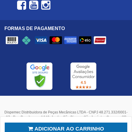
FORMAS DE PAGAMENTO
Dispemec Distribuidora de Peças Mecânicas LTDA - CNPJ 48.271.332/0001-
37 - Rua Paraibuna, nº 640, Jardim São Dimas - São José dos Campos, SP
Ao navegar neste site, você aceita os cookies que usamos para melhorar
sua experiência.
Mais informações
.
ADICIONAR AO CARRINHO