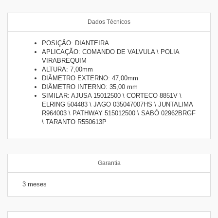
Dados Técnicos
POSIÇÃO: DIANTEIRA
APLICAÇÃO: COMANDO DE VALVULA \ POLIA
VIRABREQUIM
ALTURA: 7,00mm
DIÂMETRO EXTERNO: 47,00mm
DIÂMETRO INTERNO: 35,00 mm
SIMILAR: AJUSA 15012500 \ CORTECO 8851V \
ELRING 504483 \ JAGO 035047007HS \ JUNTALIMA
R964003 \ PATHWAY 515012500 \ SABÓ 02962BRGF
\ TARANTO R550613P
Garantia
3 meses