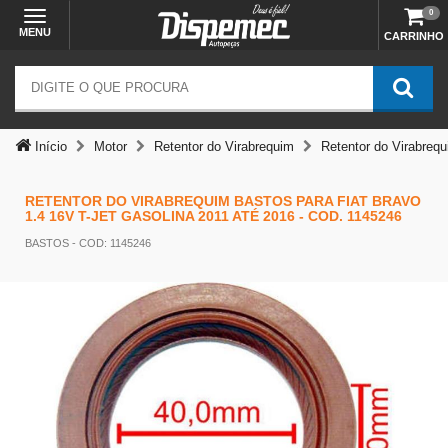
0
MENU
CARRINHO
Início
Motor
Retentor do Virabrequim
Retentor do Virabreq
Temos outras opções mais
adequadas
RETENTOR DO VIRABREQUIM BASTOS PARA FIAT BRAVO
1.4 16V T-JET GASOLINA 2011 ATÉ 2016 - COD. 1145246
BASTOS
- COD: 1145246