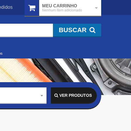
MEU CARRINHO
didos
Nenhum item adicionado
BUSCAR
os
VER PRODUTOS