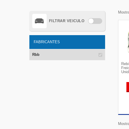
Mostra
FILTRAR VEICULO
FABRICANTES
Rbb
Rebi
Frei
Unid
Mostra