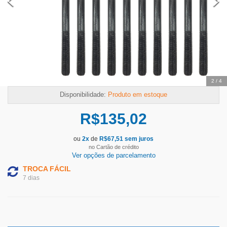
2
/
4
Disponibilidade:
Produto em estoque
R$
135,02
ou
2
x
de
R$
67,51
sem juros
no Cartão de crédito
Ver opções de parcelamento
TROCA FÁCIL
7 dias