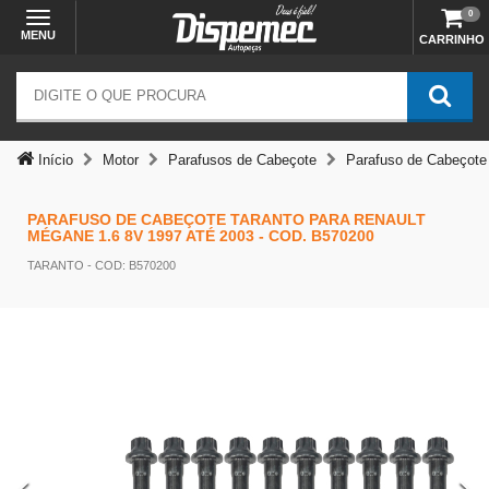
0
MENU
CARRINHO
Início
Motor
Parafusos de Cabeçote
Parafuso de Cabeçote
PARAFUSO DE CABEÇOTE TARANTO PARA RENAULT
MÉGANE 1.6 8V 1997 ATÉ 2003 - COD. B570200
TARANTO
- COD: B570200
Temos outras opções mais
adequadas