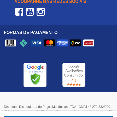
ACOMPANHE NAS REDES SOCIAIS
FORMAS DE PAGAMENTO
Dispemec Distribuidora de Peças Mecânicas LTDA - CNPJ 48.271.332/0001-
37 - Rua Paraibuna, nº 640, Jardim São Dimas - São José dos Campos, SP