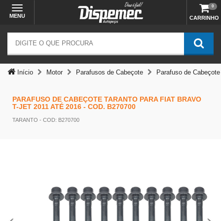
0
MENU
CARRINHO
Início
Motor
Parafusos de Cabeçote
Parafuso de Cabeçote
PARAFUSO DE CABEÇOTE TARANTO PARA FIAT BRAVO
T-JET 2011 ATÉ 2016 - COD. B270700
TARANTO
- COD: B270700
Temos outras opções mais
adequadas