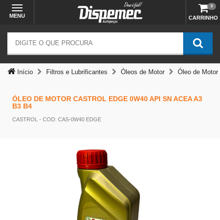
0
MENU
CARRINHO
Temos outras opções mais
adequadas
Início
Filtros e Lubrificantes
Óleos de Motor
Óleo de Moto
ÓLEO DE MOTOR CASTROL EDGE 0W40 API SN ACEA A3
B3 B4
CASTROL
- COD: CAS-0W40 EDGE