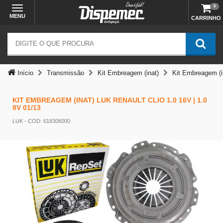
0
MENU
CARRINHO
Início
Transmissão
Kit Embreagem (inat)
Kit Embreagem (in
KIT EMBREAGEM (INAT) LUK RENAULT CLIO 1.0 16V | 1.0
8V 01/13
LUK
- COD: 618306000
Temos outras opções mais
adequadas