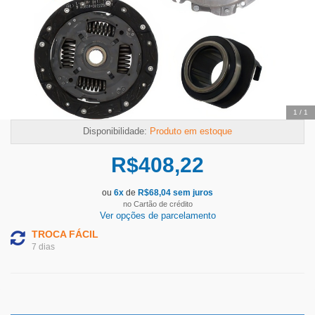
1
/
1
Disponibilidade:
Produto em estoque
R$
408,22
ou
6
x
de
R$
68,04
sem juros
no Cartão de crédito
Ver opções de parcelamento
TROCA FÁCIL
7 dias