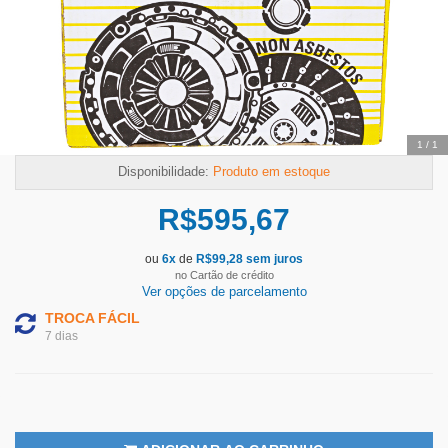
Temos outras opções mais
adequadas
1
/
1
Disponibilidade:
Produto em estoque
R$
595,67
ou
6
x
de
R$
99,28
sem juros
no Cartão de crédito
Ver opções de parcelamento
TROCA FÁCIL
7 dias