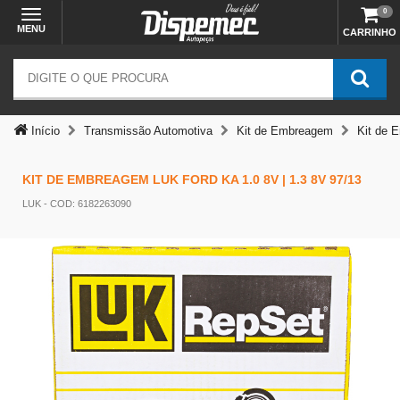
0
MENU
CARRINHO
Início
Transmissão Automotiva
Kit de Embreagem
Kit de 
KIT DE EMBREAGEM LUK FORD KA 1.0 8V | 1.3 8V 97/13
LUK
- COD: 6182263090