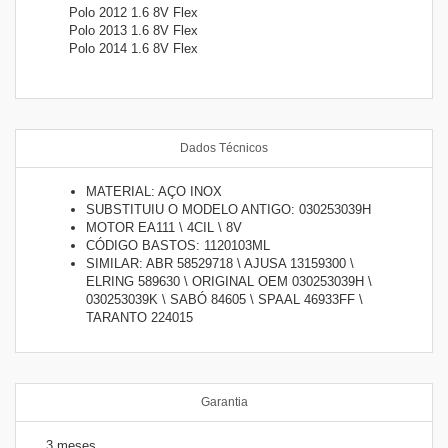
Polo 2012 1.6 8V Flex
Polo 2013 1.6 8V Flex
Polo 2014 1.6 8V Flex
Dados Técnicos
MATERIAL: AÇO INOX
SUBSTITUIU O MODELO ANTIGO: 030253039H
MOTOR EA111 \ 4CIL \ 8V
CÓDIGO BASTOS: 1120103ML
SIMILAR: ABR 58529718 \ AJUSA 13159300 \
ELRING 589630 \ ORIGINAL OEM 030253039H \
030253039K \ SABÓ 84605 \ SPAAL 46933FF \
TARANTO 224015
Garantia
3 meses