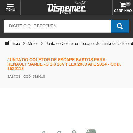
0
MENU
CARRINHO
Início
Motor
Junta do Coletor de Escape
Junta do Coletor
Temos outras opções mais
JUNTA DO COLETOR DE ESCAPE BASTOS PARA
RENAULT SANDERO 1.6 16V FLEX 2008 ATÉ 2014 - COD.
adequadas
1520118
BASTOS
- COD: 1520118