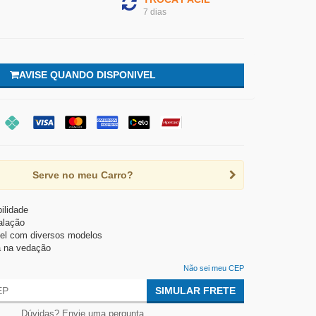
7 dias
AVISE QUANDO DISPONIVEL
Serve no meu Carro?
ilidade
talação
el com diversos modelos
a na vedação
Não sei meu CEP
SIMULAR FRETE
Dúvidas? Envie uma pergunta