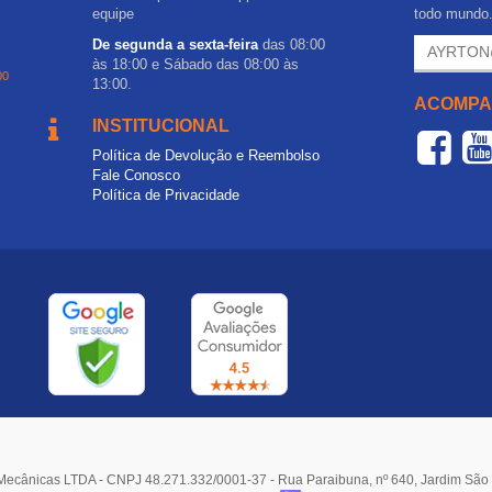
equipe
todo mundo
De segunda a sexta-feira
das 08:00
às 18:00 e Sábado das 08:00 às
00
13:00.
ACOMPA
INSTITUCIONAL
Política de Devolução e Reembolso
Fale Conosco
Política de Privacidade
Mecânicas LTDA - CNPJ 48.271.332/0001-37 - Rua Paraibuna, nº 640, Jardim Sã