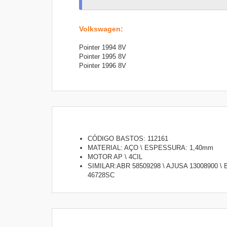
Volkswagen
:
Pointer 1994 8V
Pointer 1995 8V
Pointer 1996 8V
CÓDIGO BASTOS: 112161
MATERIAL: AÇO \ ESPESSURA: 1,40mm
MOTOR AP \ 4CIL
SIMILAR:ABR 58509298 \ AJUSA 13008900 
46728SC