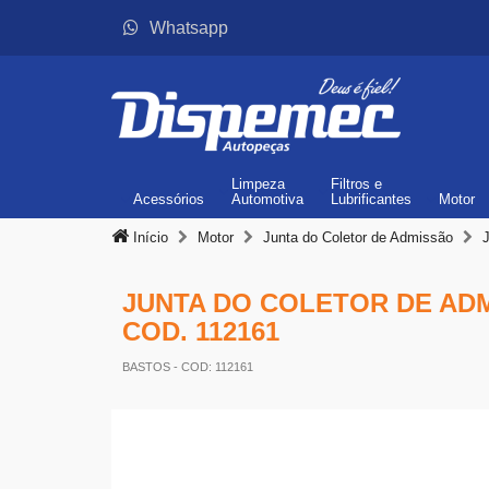
Whatsapp
Limpeza
Filtros
e
Acessórios
Automotiva
Lubrificantes
Motor
Início
Motor
Junta do Coletor de Admissão
JUNTA DO COLETOR DE ADM
COD. 112161
BASTOS
- COD: 112161