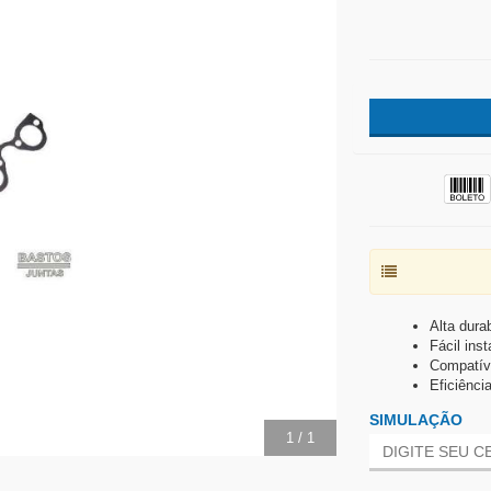
Alta durab
Fácil ins
Compatív
Eficiênci
SIMULAÇÃO
1
/
1