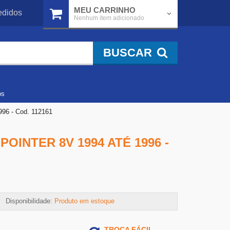
MEU CARRINHO
didos
Nenhum item adicionado
BUSCAR
os
996 - Cod. 112161
INTER 8V 1994 ATÉ 1996 -
Disponibilidade:
Produto em estoque
TROCA FÁCIL