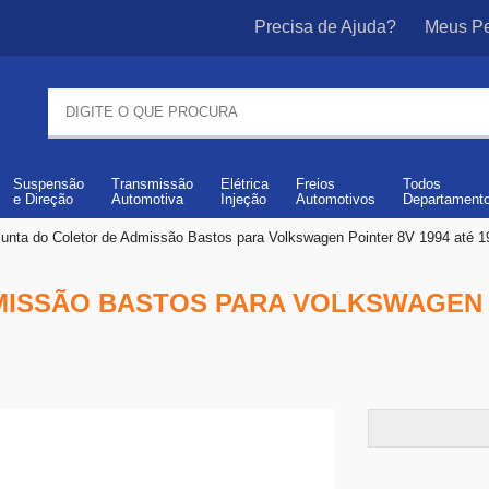
Precisa de Ajuda?
Meus Pe
Suspensão
Transmissão
Elétrica
Freios
Todos
e
Direção
Automotiva
Injeção
Automotivos
Departament
Junta do Coletor de Admissão Bastos para Volkswagen Pointer 8V 1994 até 1
ISSÃO BASTOS PARA VOLKSWAGEN PO