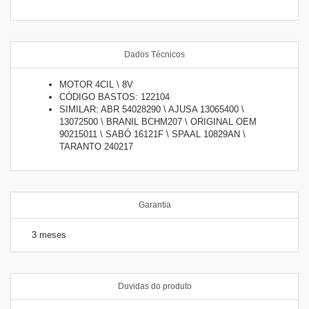
Dados Técnicos
MOTOR 4CIL \ 8V
CÓDIGO BASTOS: 122104
SIMILAR: ABR 54028290 \ AJUSA 13065400 \
13072500 \ BRANIL BCHM207 \ ORIGINAL OEM
90215011 \ SABÓ 16121F \ SPAAL 10829AN \
TARANTO 240217
Garantia
3 meses
Duvidas do produto