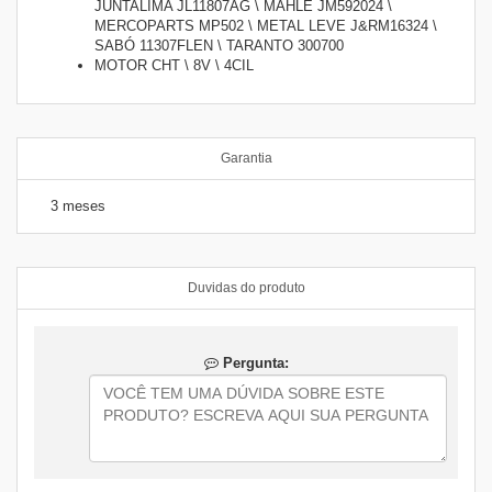
JUNTALIMA JL11807AG \ MAHLE JM592024 \
MERCOPARTS MP502 \ METAL LEVE J&RM16324 \
SABÓ 11307FLEN \ TARANTO 300700
MOTOR CHT \ 8V \ 4CIL
Garantia
3 meses
Duvidas do produto
Pergunta: