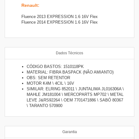
Renault
:
Fluence 2013 EXPRESSION 1.6 16V Flex
Fluence 2014 EXPRESSION 1.6 16V Flex
Dados Técnicos
CÓDIGO BASTOS: 1510118PK
MATERIAL: FIBRA BASPACK (NÃO AMIANTO)
OBS: SEM RETENTOR
MOTOR K4M \ 4CIL \ 16V
SIMILAR: ELRING 852011 \ JUNTALIMA JL016306A \
MAHLE JM181004 \ MERCOPARTS MP702 \ METAL
LEVE J&RS92264 \ OEM 7701471886 \ SABÓ 80367
\ TARANTO 570900
Garantia