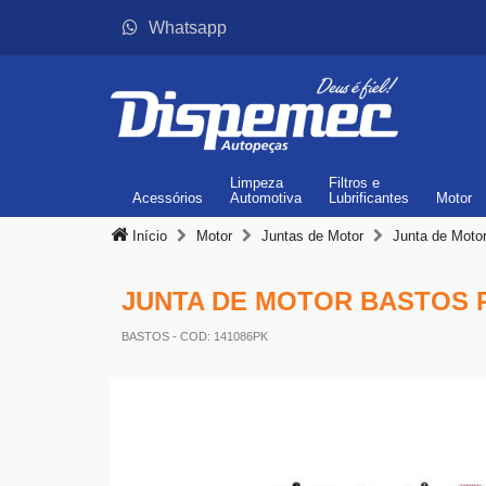
Whatsapp
Limpeza
Filtros
e
Acessórios
Automotiva
Lubrificantes
Motor
Início
Motor
Juntas de Motor
Junta de Motor
JUNTA DE MOTOR BASTOS PAR
BASTOS
- COD: 141086PK