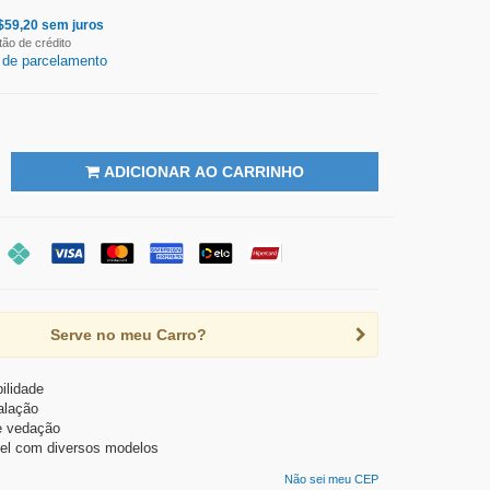
$
59,20
sem juros
tão de crédito
 de parcelamento
ADICIONAR AO CARRINHO
Serve no meu Carro?
ilidade
talação
e vedação
el com diversos modelos
Não sei meu CEP