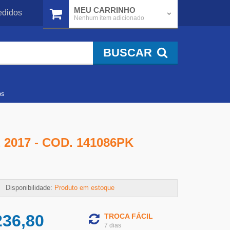
MEU CARRINHO
didos
Nenhum item adicionado
BUSCAR
os
2017 - COD. 141086PK
Disponibilidade:
Produto em estoque
236,80
TROCA FÁCIL
7 dias