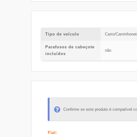
Tipo de veículo
Carro/Caminhonet
Parafusos de cabeçote
não
incluídos
Confirme se este produto é compatível c
Fiat
: