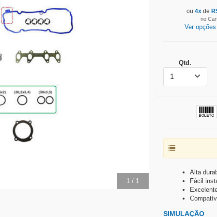
ou
4
x
de
R
no Car
Ver opções
Qtd.
1
Alta durab
1
/
1
Fácil ins
Excelent
Compatív
SIMULAÇÃO