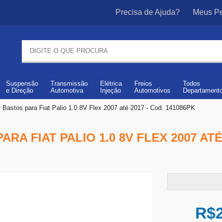
Precisa de Ajuda?
Meus Pe
Suspensão
Transmissão
Elétrica
Freios
Todos
e
Direção
Automotiva
Injeção
Automotivos
Departament
 Bastos para Fiat Palio 1.0 8V Flex 2007 até 2017 - Cod. 141086PK
A FIAT PALIO 1.0 8V FLEX 2007 ATÉ 
R$