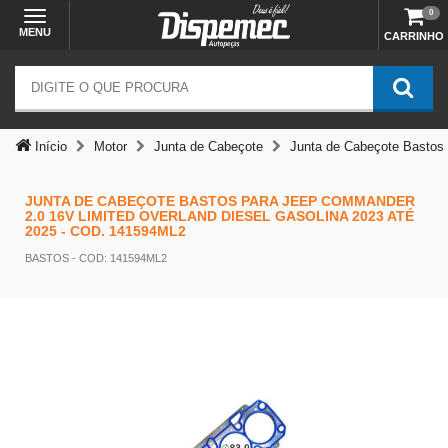
0
MENU
CARRINHO
Início
Motor
Junta de Cabeçote
Junta de Cabeçote Bastos
JUNTA DE CABEÇOTE BASTOS PARA JEEP COMMANDER
2.0 16V LIMITED OVERLAND DIESEL GASOLINA 2023 ATÉ
2025 - COD. 141594ML2
BASTOS
- COD: 141594ML2
Temos outras opções mais
adequadas