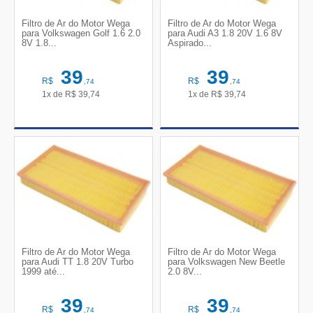
Filtro de Ar do Motor Wega
Filtro de Ar do Motor Wega
para Volkswagen Golf 1.6 2.0
para Audi A3 1.8 20V 1.6 8V
8V 1.8...
Aspirado...
39
39
R$
R$
,74
,74
1x de
R$
39,74
1x de
R$
39,74
Filtro de Ar do Motor Wega
Filtro de Ar do Motor Wega
para Audi TT 1.8 20V Turbo
para Volkswagen New Beetle
1999 até...
2.0 8V...
39
39
R$
R$
,74
,74