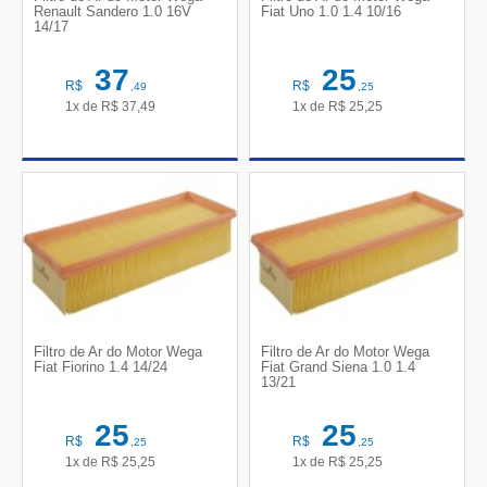
Renault Sandero 1.0 16V
Fiat Uno 1.0 1.4 10/16
14/17
37
25
R$
R$
,49
,25
1x de
R$
37,49
1x de
R$
25,25
Filtro de Ar do Motor Wega
Filtro de Ar do Motor Wega
Fiat Fiorino 1.4 14/24
Fiat Grand Siena 1.0 1.4
13/21
25
25
R$
R$
,25
,25
1x de
R$
25,25
1x de
R$
25,25