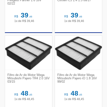
Peugeot Partner 1.6 16V
Citroen C3 1.4 1.5 06/17
02/22
39
39
R$
R$
,46
,46
1x de
R$
39,46
1x de
R$
39,46
Filtro de Ar do Motor Wega
Filtro de Ar do Motor Wega
Mitsubishi Pajero TR4 2.0 16V
Mitsubishi Pajero iO 1.8 16V
03/15
99/02
48
48
R$
R$
,45
,45
1x de
R$
48,45
1x de
R$
48,45