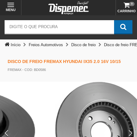
0
MENU
CARRINHO
Início
Freios Automotivos
Disco de freio
Disco de freio FR
DISCO DE FREIO FREMAX HYUNDAI IX35 2.0 16V 10/15
Temos outras opções mais
FREMAX
- COD: BD0586
adequadas