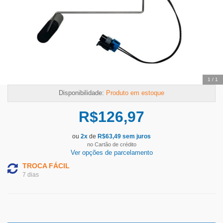
Temos outras opções mais
adequadas
1
/
1
Disponibilidade:
Produto em estoque
R$
126,97
ou
2
x
de
R$
63,49
sem juros
no Cartão de crédito
Ver opções de parcelamento
TROCA FÁCIL
7 dias