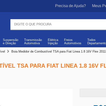
Precisa de Ajuda?
Meus Pe
Suspensão
Transmissão
Elétrica
Freios
Todos
e
Direção
Automotiva
Injeção
Automotivos
Departament
ível
Boia Medidor de Combustível TSA para Fiat Linea 1.8 16V Flex 2011
EL TSA PARA FIAT LINEA 1.8 16V FLE