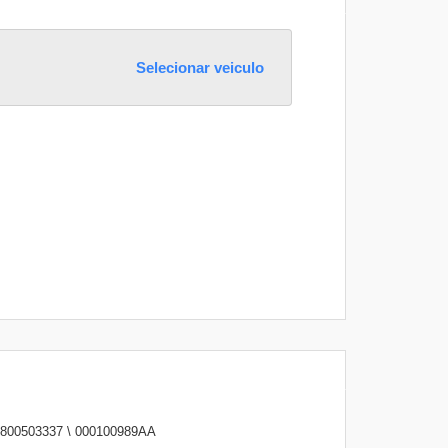
Selecionar veiculo
1800503337 \ 000100989AA