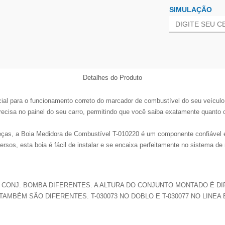
SIMULAÇÃO
Detalhes do Produto
al para o funcionamento correto do marcador de combustível do seu veículo.
precisa no painel do seu carro, permitindo que você saiba exatamente quanto 
ças, a Boia Medidora de Combustível T-010220 é um componente confiável e
rsos, esta boia é fácil de instalar e se encaixa perfeitamente no sistema 
 CONJ. BOMBA DIFERENTES. A ALTURA DO CONJUNTO MONTADO É D
AMBÉM SÃO DIFERENTES. T-030073 NO DOBLO E T-030077 NO LINEA 