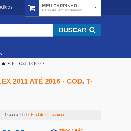
MEU CARRINHO
didos
Nenhum item adicionado
BUSCAR
os
 até 2016 - Cod. T-010220
X 2011 ATÉ 2016 - COD. T-
Disponibilidade:
Produto em estoque
TROCA FÁCIL