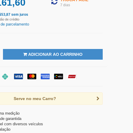
161,60
7 dias
$
53,87
sem juros
tão de crédito
 de parcelamento
ADICIONAR AO CARRINHO
Serve no meu Carro?
 na medição
ade garantida
el com diversos veículos
talação