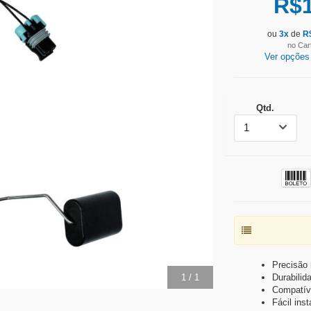
R$
ou
3
x
de
R
no Car
Ver opções
Qtd.
1
Precisão
1
/
1
Durabilid
Compatív
Fácil ins