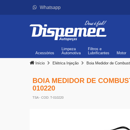
Whatsapp
Limpeza
Filtros
e
Acessórios
Automotiva
Lubrificantes
Motor
Início
Elétrica Injeção
Boia Medidor de Combust
BOIA MEDIDOR DE COMBUSTÍV
010220
TSA
- COD: T-010220