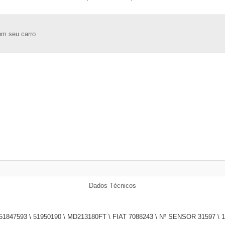
om seu carro
Dados Técnicos
1847593 \ 51950190 \ MD213180FT \ FIAT 7088243 \ Nº SENSOR 31597 \ 