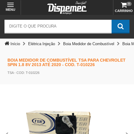
0
MENU
CARRINHO
Início
Elétrica Injeção
Boia Medidor de Combustível
Boia M
Temos outras opções mais
BOIA MEDIDOR DE COMBUSTÍVEL TSA PARA CHEVROLET
SPIN 1.8 8V 2013 ATÉ 2020 - COD. T-010226
adequadas
TSA
- COD: T-010226