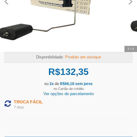
2
/
4
Disponibilidade:
Produto em estoque
R$
132,35
ou
2
x
de
R$
66,18
sem juros
no Cartão de crédito
Ver opções de parcelamento
TROCA FÁCIL
7 dias